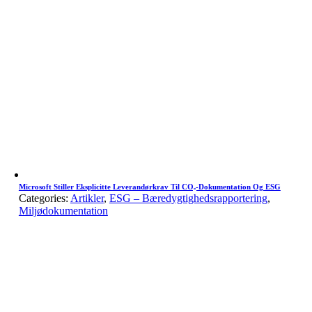
Microsoft Stiller Eksplicitte Leverandørkrav Til CO₂-Dokumentation Og ESG
Categories:
Artikler
,
ESG – Bæredygtighedsrapportering
,
Miljødokumentation