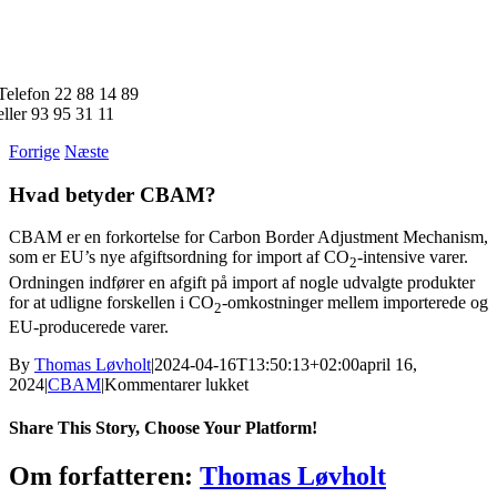
Skip
to
content
Telefon 22 88 14 89
eller 93 95 31 11
Forrige
Næste
Hvad betyder CBAM?
CBAM er en forkortelse for Carbon Border Adjustment Mechanism,
som er EU’s nye afgiftsordning for import af CO
-intensive varer.
2
Ordningen indfører en afgift på import af nogle udvalgte produkter
for at udligne forskellen i CO
-omkostninger mellem importerede og
2
EU-producerede varer.
By
Thomas Løvholt
|
2024-04-16T13:50:13+02:00
april 16,
til
2024
|
CBAM
|
Kommentarer lukket
Hvad
betyder
Share This Story, Choose Your Platform!
CBAM?
Facebook
Twitter
Reddit
LinkedIn
WhatsApp
Telegram
Tumblr
Pinterest
Vk
Xing
E-
Om forfatteren:
Thomas Løvholt
mail