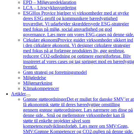
EPD – Miljøvaredeklaration
LCA – Livscyklusvurdering
ESG
Hos Provice hjælper vi virksomheder med at styrke
deres ESG-profil og kommunikere bæredygtighed
troværdigt. Vi udarbejder skræddersyede ESG-strategier
med fokus på miljø, social ansvarlighed og god
governance. Læs mere om vores ESG-cases på denne side
Cirkulær økonomi
Provice guider virksomheder sikkert ind
i den cirkulære økonomi. Vi designer cirkulære strategier
med fokus på at forlænge produkters liv, øge genbrug,
reducere CO2-udledning og optimere energiforbrug. Bliv
inspireret af vores cases og tag springet mod en bæredygti
fremtid.
Grøn strategi og forretningsmodel
Miljøledelse
Miljømærkning
Klimakompetencer
Artikler
Grønne støtteordninger
Det er muligt for danske SMV’er at
få økonomisk støtte til deres bæredygtige omstilling
gennem grønne støtteordninger. Læs nærmere om disse på
denne side.. Små og mellemstore virksomheder kan få
støtte til enkelte projekter såvel som
kompetenceudviklingsforløb. Læs mere om SMV:Grøn,
SMV:Grønne Kompetencer og CO2-puljen på denne side.