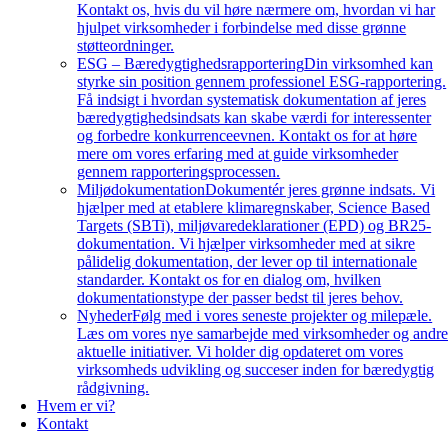
Kontakt os, hvis du vil høre nærmere om, hvordan vi har
hjulpet virksomheder i forbindelse med disse grønne
støtteordninger.
ESG – Bæredygtighedsrapportering
Din virksomhed kan
styrke sin position gennem professionel ESG-rapportering.
Få indsigt i hvordan systematisk dokumentation af jeres
bæredygtighedsindsats kan skabe værdi for interessenter
og forbedre konkurrenceevnen. Kontakt os for at høre
mere om vores erfaring med at guide virksomheder
gennem rapporteringsprocessen.
Miljødokumentation
Dokumentér jeres grønne indsats. Vi
hjælper med at etablere klimaregnskaber, Science Based
Targets (SBTi), miljøvaredeklarationer (EPD) og BR25-
dokumentation. Vi hjælper virksomheder med at sikre
pålidelig dokumentation, der lever op til internationale
standarder. Kontakt os for en dialog om, hvilken
dokumentationstype der passer bedst til jeres behov.
Nyheder
Følg med i vores seneste projekter og milepæle.
Læs om vores nye samarbejde med virksomheder og andr
aktuelle initiativer. Vi holder dig opdateret om vores
virksomheds udvikling og succeser inden for bæredygtig
rådgivning.
Hvem er vi?
Kontakt