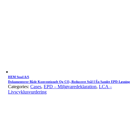
HEM Steel A/S
Dokumenterer Både Konventionelt Og CO₂-Reduceret Stål I Én Samlet EPD-Løsning
Categories:
Cases
,
EPD – Miljøvaredeklaration
,
LCA –
Livscyklusvurdering