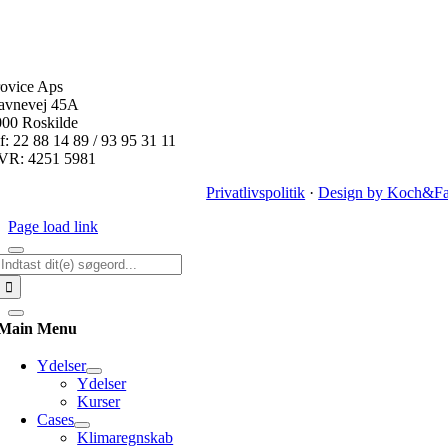
ovice Aps
avnevej 45A
000 Roskilde
f: 22 88 14 89 / 93 95 31 11
VR: 4251 5981
Privatlivspolitik
·
Design by Koch&Fa
Page load link
Søg
efter:
Main Menu
Ydelser
Ydelser
Kurser
Cases
Klimaregnskab