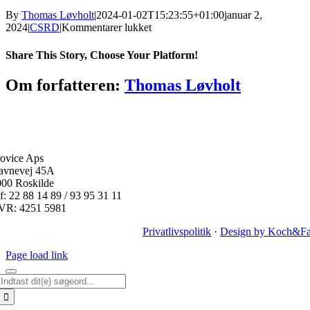
By
Thomas Løvholt
|
2024-01-02T15:23:55+01:00
januar 2,
til
2024
|
CSRD
|
Kommentarer lukket
Hvad
er
Share This Story, Choose Your Platform!
ESRS?
Facebook
Twitter
Reddit
LinkedIn
WhatsApp
Telegram
Tumblr
Pinterest
Vk
Xing
E-
Om forfatteren:
Thomas Løvholt
mail
ovice Aps
avnevej 45A
000 Roskilde
f: 22 88 14 89 / 93 95 31 11
VR: 4251 5981
Privatlivspolitik
·
Design by Koch&Fa
Page load link
Søg
efter: