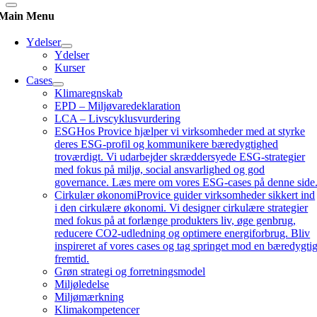
Main Menu
Ydelser
Ydelser
Kurser
Cases
Klimaregnskab
EPD – Miljøvaredeklaration
LCA – Livscyklusvurdering
ESG
Hos Provice hjælper vi virksomheder med at styrke
deres ESG-profil og kommunikere bæredygtighed
troværdigt. Vi udarbejder skræddersyede ESG-strategier
med fokus på miljø, social ansvarlighed og god
governance. Læs mere om vores ESG-cases på denne side
Cirkulær økonomi
Provice guider virksomheder sikkert ind
i den cirkulære økonomi. Vi designer cirkulære strategier
med fokus på at forlænge produkters liv, øge genbrug,
reducere CO2-udledning og optimere energiforbrug. Bliv
inspireret af vores cases og tag springet mod en bæredygti
fremtid.
Grøn strategi og forretningsmodel
Miljøledelse
Miljømærkning
Klimakompetencer