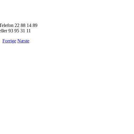
Skip
to
content
Telefon 22 88 14 89
eller 93 95 31 11
Forrige
Næste
Se
større
billede