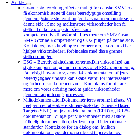
Artikler
Grønne støtteordninger
Det er muligt for danske SMV’er at
få økonomisk støtte til deres bæredygtige omstilling
gennem grønne støtteordninger. Læs nærmere om disse på
denne side.. Små og mellemstore virksomheder kan få
støtte til enkelte projekter såvel som
kompetenceudviklingsforløb. Læs mere om SMV:Grøn,
SMV:Grønne Kompetencer og CO2-puljen på denne side.
Kontakt os, hvis du vil høre nærmere om, hvordan vi har
hjulpet virksomheder i forbindelse med disse grønne
støtteordninger.
ESG – Bæredygtighedsrapportering
Din virksomhed kan
styrke sin position gennem professionel ESG-rapportering.
Få indsigt i hvordan systematisk dokumentation af jeres
bæredygtighedsindsats kan skabe værdi for interessenter
og forbedre konkurrenceevnen. Kontakt os for at høre
mere om vores erfaring med at guide virksomheder
gennem rapporteringsprocessen.
Miljødokumentation
Dokumentér jeres grønne indsats. Vi
hjælper med at etablere klimaregnskaber, Science Based
Targets (SBTi), miljøvaredeklarationer (EPD) og BR25-
dokumentation. Vi hjælper virksomheder med at sikre
pålidelig dokumentation, der lever op til internationale
standarder. Kontakt os for en dialog om, hvilken
dokumentationstype der passer bedst til jeres behov.