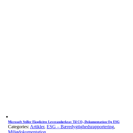
Microsoft Stiller Eksplicitte Leverandørkrav Til CO₂-Dokumentation Og ESG
Categories:
Artikler
,
ESG – Bæredygtighedsrapportering
,
Miljødokumentation