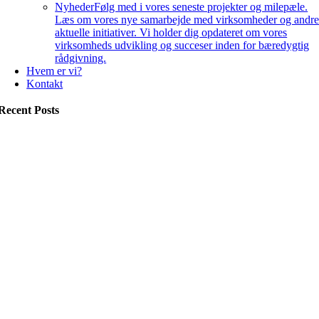
Nyheder
Følg med i vores seneste projekter og milepæle.
Læs om vores nye samarbejde med virksomheder og andr
aktuelle initiativer. Vi holder dig opdateret om vores
virksomheds udvikling og succeser inden for bæredygtig
rådgivning.
Hvem er vi?
Kontakt
Recent Posts