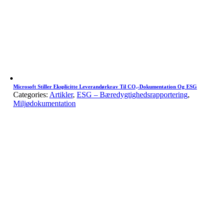
Microsoft Stiller Eksplicitte Leverandørkrav Til CO₂-Dokumentation Og ESG
Categories:
Artikler
,
ESG – Bæredygtighedsrapportering
,
Miljødokumentation