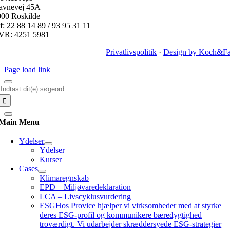
avnevej 45A
000 Roskilde
f: 22 88 14 89 / 93 95 31 11
VR: 4251 5981
Privatlivspolitik
·
Design by Koch&Fa
Page load link
Søg
efter:
Main Menu
Ydelser
Ydelser
Kurser
Cases
Klimaregnskab
EPD – Miljøvaredeklaration
LCA – Livscyklusvurdering
ESG
Hos Provice hjælper vi virksomheder med at styrke
deres ESG-profil og kommunikere bæredygtighed
troværdigt. Vi udarbejder skræddersyede ESG-strategier