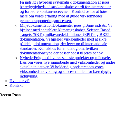
Få indsigt i hvordan systematisk dokumentation af jeres
bæredygtighedsindsats kan skabe værdi for interessenter
og forbedre konkurrenceevnen. Kontakt os for at høre
mere om vores erfaring med at guide virksomheder
gennem rapporteringsprocessen.
Miljødokumentation
Dokumentér jeres grønne indsats. Vi
hjælper med at etablere klimaregnskaber, Science Based
Targets (SBTi), miljøvaredeklarationer (EPD) og BR25-
dokumentation. Vi hjælper virksomheder med at sikre
pålidelig dokumentation, der lever op til internationale
standarder. Kontakt os for en dialog om, hvilken
dokumentationstype der passer bedst til jeres behov.
Nyheder
Følg med i vores seneste projekter og milepæle.
Læs om vores nye samarbejde med virksomheder og andr
aktuelle initiativer. Vi holder dig opdateret om vores
virksomheds udvikling og succeser inden for bæredygtig
rådgivning.
Hvem er vi?
Kontakt
Recent Posts