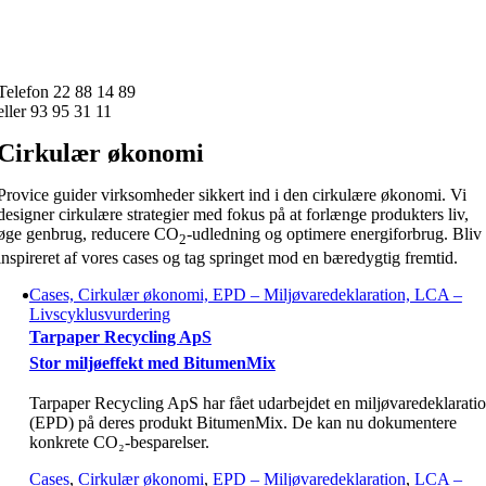
Skip
to
content
Telefon 22 88 14 89
eller 93 95 31 11
Cirkulær økonomi
Provice guider virksomheder sikkert ind i den cirkulære økonomi. Vi
designer cirkulære strategier med fokus på at forlænge produkters liv,
øge genbrug, reducere CO
-udledning og optimere energiforbrug. Bliv
2
inspireret af vores cases og tag springet mod en bæredygtig fremtid.
Cases, Cirkulær økonomi, EPD – Miljøvaredeklaration, LCA –
Livscyklusvurdering
Tarpaper Recycling ApS
Stor miljøeffekt med BitumenMix
Tarpaper Recycling ApS har fået udarbejdet en miljøvaredeklarati
(EPD) på deres produkt BitumenMix. De kan nu dokumentere
konkrete CO₂-besparelser.
Cases
,
Cirkulær økonomi
,
EPD – Miljøvaredeklaration
,
LCA –