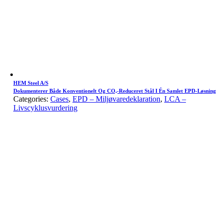
HEM Steel A/S
Dokumenterer Både Konventionelt Og CO₂-Reduceret Stål I Én Samlet EPD-Løsning
Categories:
Cases
,
EPD – Miljøvaredeklaration
,
LCA –
Livscyklusvurdering