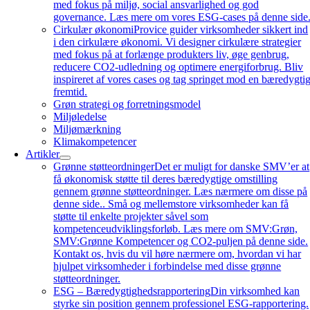
med fokus på miljø, social ansvarlighed og god
governance. Læs mere om vores ESG-cases på denne side
Cirkulær økonomi
Provice guider virksomheder sikkert ind
i den cirkulære økonomi. Vi designer cirkulære strategier
med fokus på at forlænge produkters liv, øge genbrug,
reducere CO2-udledning og optimere energiforbrug. Bliv
inspireret af vores cases og tag springet mod en bæredygti
fremtid.
Grøn strategi og forretningsmodel
Miljøledelse
Miljømærkning
Klimakompetencer
Artikler
Grønne støtteordninger
Det er muligt for danske SMV’er at
få økonomisk støtte til deres bæredygtige omstilling
gennem grønne støtteordninger. Læs nærmere om disse på
denne side.. Små og mellemstore virksomheder kan få
støtte til enkelte projekter såvel som
kompetenceudviklingsforløb. Læs mere om SMV:Grøn,
SMV:Grønne Kompetencer og CO2-puljen på denne side.
Kontakt os, hvis du vil høre nærmere om, hvordan vi har
hjulpet virksomheder i forbindelse med disse grønne
støtteordninger.
ESG – Bæredygtighedsrapportering
Din virksomhed kan
styrke sin position gennem professionel ESG-rapportering.