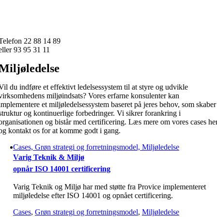
Skip
to
content
Telefon 22 88 14 89
eller 93 95 31 11
Miljøledelse
Vil du indføre et effektivt ledelsessystem til at styre og udvikle
virksomhedens miljøindsats? Vores erfarne konsulenter kan
implementere et miljøledelsessystem baseret på jeres behov, som skaber
struktur og kontinuerlige forbedringer. Vi sikrer forankring i
organisationen og bistår med certificering. Læs mere om vores cases he
og kontakt os for at komme godt i gang.
Cases, Grøn strategi og forretningsmodel, Miljøledelse
Varig Teknik & Miljø
opnår ISO 14001 certificering
Varig Teknik og Miljø har med støtte fra Provice implementeret
miljøledelse efter ISO 14001 og opnået certificering.
Cases
,
Grøn strategi og forretningsmodel
,
Miljøledelse