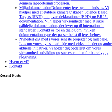
gennem rapporteringsprocessen.
Miljødokumentation
Dokumentér jeres grønne indsats. Vi
hjælper med at etablere klimaregnskaber, Science Based
Targets (SBTi), miljøvaredeklarationer (EPD) og BR25-
dokumentation. Vi hjælper virksomheder med at sikre
pålidelig dokumentation, der lever op til internationale
standarder. Kontakt os for en dialog om, hvilken
dokumentationstype der passer bedst til jeres behov.
Nyheder
Følg med i vores seneste projekter og milepæle.
Læs om vores nye samarbejde med virksomheder og andr
aktuelle initiativer. Vi holder dig opdateret om vores
virksomheds udvikling og succeser inden for bæredygtig
rådgivning.
Hvem er vi?
Kontakt
Recent Posts