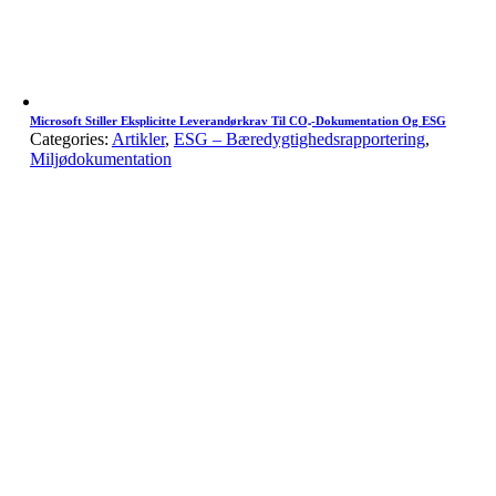
Microsoft Stiller Eksplicitte Leverandørkrav Til CO₂-Dokumentation Og ESG
Categories:
Artikler
,
ESG – Bæredygtighedsrapportering
,
Miljødokumentation