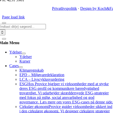
Privatlivspolitik
·
Design by Koch&Fa
Page load link
Søg
efter:
Main Menu
Ydelser
Ydelser
Kurser
Cases
Klimaregnskab
EPD – Miljøvaredeklaration
LCA – Livscyklusvurdering
ESG
Hos Provice hjælper vi virksomheder med at styrke
deres ESG-profil og kommunikere bæredygtighed
troværdigt. Vi udarbejder skræddersyede ESG-strategier
med fokus på miljø, social ansvarlighed og god
governance. Læs mere om vores ESG-cases på denne side
Cirkulær økonomi
Provice guider virksomheder sikkert ind
i den cirkulære økonomi. Vi designer cirkulære strategier