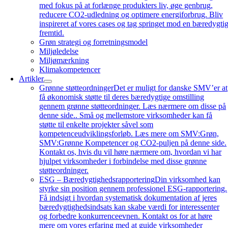
med fokus på at forlænge produkters liv, øge genbrug,
reducere CO2-udledning og optimere energiforbrug. Bliv
inspireret af vores cases og tag springet mod en bæredygti
fremtid.
Grøn strategi og forretningsmodel
Miljøledelse
Miljømærkning
Klimakompetencer
Artikler
Grønne støtteordninger
Det er muligt for danske SMV’er at
få økonomisk støtte til deres bæredygtige omstilling
gennem grønne støtteordninger. Læs nærmere om disse på
denne side.. Små og mellemstore virksomheder kan få
støtte til enkelte projekter såvel som
kompetenceudviklingsforløb. Læs mere om SMV:Grøn,
SMV:Grønne Kompetencer og CO2-puljen på denne side.
Kontakt os, hvis du vil høre nærmere om, hvordan vi har
hjulpet virksomheder i forbindelse med disse grønne
støtteordninger.
ESG – Bæredygtighedsrapportering
Din virksomhed kan
styrke sin position gennem professionel ESG-rapportering.
Få indsigt i hvordan systematisk dokumentation af jeres
bæredygtighedsindsats kan skabe værdi for interessenter
og forbedre konkurrenceevnen. Kontakt os for at høre
mere om vores erfaring med at guide virksomheder