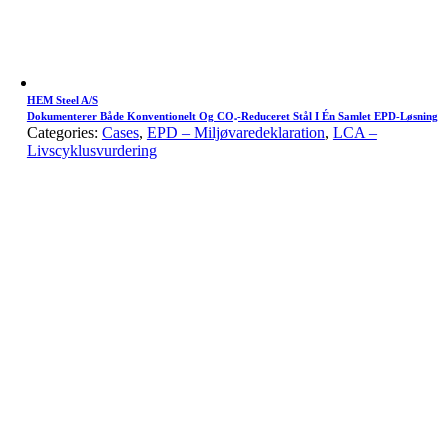
HEM Steel A/S
Dokumenterer Både Konventionelt Og CO₂-Reduceret Stål I Én Samlet EPD-Løsning
Categories:
Cases
,
EPD – Miljøvaredeklaration
,
LCA –
Livscyklusvurdering