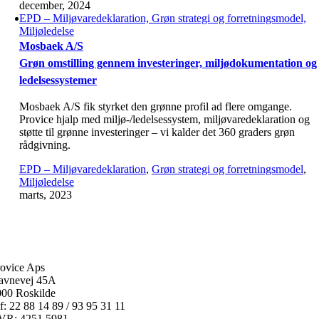
december, 2024
EPD – Miljøvaredeklaration, Grøn strategi og forretningsmodel,
Miljøledelse
Mosbaek A/S
Grøn omstilling gennem investeringer, miljødokumentation og
ledelsessystemer
Mosbaek A/S fik styrket den grønne profil ad flere omgange.
Provice hjalp med miljø-/ledelsessystem, miljøvaredeklaration og
støtte til grønne investeringer – vi kalder det 360 graders grøn
rådgivning.
EPD – Miljøvaredeklaration
,
Grøn strategi og forretningsmodel
,
Miljøledelse
marts, 2023
ovice Aps
avnevej 45A
000 Roskilde
f: 22 88 14 89 / 93 95 31 11
VR: 4251 5981