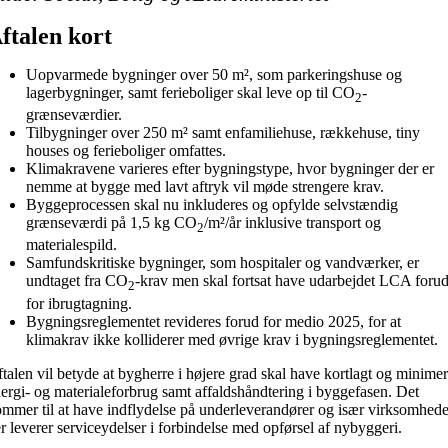
ftalen kort
Uopvarmede bygninger over 50 m², som parkeringshuse og
lagerbygninger, samt ferieboliger skal leve op til CO
-
2
grænseværdier.
Tilbygninger over 250 m² samt enfamiliehuse, rækkehuse, tiny
houses og ferieboliger omfattes.
Klimakravene varieres efter bygningstype, hvor bygninger der er
nemme at bygge med lavt aftryk vil møde strengere krav.
Byggeprocessen skal nu inkluderes og opfylde selvstændig
grænseværdi på 1,5 kg CO
/m²/år inklusive transport og
2
materialespild.
Samfundskritiske bygninger, som hospitaler og vandværker, er
undtaget fra CO
-krav men skal fortsat have udarbejdet LCA foru
2
for ibrugtagning.
Bygningsreglementet revideres forud for medio 2025, for at
klimakrav ikke kolliderer med øvrige krav i bygningsreglementet.
talen vil betyde at bygherre i højere grad skal have kortlagt og minimer
ergi- og materialeforbrug samt affaldshåndtering i byggefasen. Det
mmer til at have indflydelse på underleverandører og især virksomhede
r leverer serviceydelser i forbindelse med opførsel af nybyggeri.