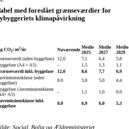
abel med foreslået grænseværdier for
ybyggeriets klimapåvirkning
Medio
Medio
Medio
2
g CO
/ m
/år
Nuværende
2
2025
2027
2029
rænseværdi (uden byggefase)
12,0
7,1
6,4
5,8
yggefase (A4 + A5)
–
1,5
1,3
1,1
rænseværdi inkl. byggefase
12,0
8,6
7,7
6,9
avemissionsklasse (uden
8.0
5,8
5,0
4,4
yggefase)
yggefase i lavemissionsklasse
–
1,1
1,0
0,9
A4+ A5)
avemissionsklasse inkl.
8.0
6,9
6,0
5,3
yggefase
ilde: Social, Bolig og Ældreministeriet