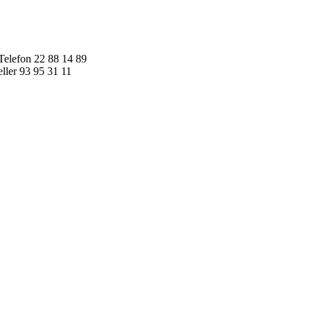
Skip
to
content
Telefon 22 88 14 89
eller 93 95 31 11