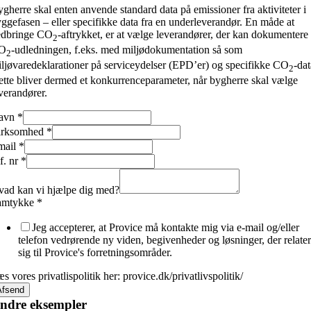
gherre skal enten anvende standard data på emissioner fra aktiviteter i
ggefasen – eller specifikke data fra en underleverandør. En måde at
edbringe CO
-aftrykket, er at vælge leverandører, der kan dokumentere
2
O
-udledningen, f.eks. med miljødokumentation så som
2
ljøvaredeklarationer på serviceydelser (EPD’er) og specifikke CO
-dat
2
tte bliver dermed et konkurrenceparameter, når bygherre skal vælge
verandører.
avn
*
irksomhed
*
mail
*
avn
f. nr
*
ed?
g
ad kan vi hjælpe dig med?
amtykke
*
Jeg accepterer, at Provice må kontakte mig via e-mail og/eller
telefon vedrørende ny viden, begivenheder og løsninger, der relater
sig til Provice's forretningsområder.
s vores privatlispolitik her: provice.dk/privatlivspolitik/
Afsend
ndre eksempler