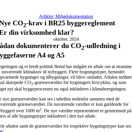
Artikler, Miljødokumentation
Nye CO
-krav i BR25 byggereglement
2
Er din virksomhed klar?
oktober, 2024
ådan dokumenterer du CO
-udledning i
2
yggefaserne A4 og A5
geringen og et bredt politisk flertal har indgået en aftale om at stramme
 nuværende klimakrav til nybyggeri. Flere bygningstyper, herunder
pvarmede bygninger og tilbygninger, vil blive omfattet. Aftalen indføre
gså skærpede CO
-grænseværdier for bygningers livscyklus, og som
2
get nyt skal byggeprocessen nu også inkluderes i klimaberegningen.
 nye grænseværdier kan ses i tabellen nedenfor sammen med de
værende grænseværdier. De nuværende værdier er kun gældende for
2
byggeri over 1000 m
. De nye værdier repræsenterer et gennemsnit på
ærs af alle bygningstyper inkluderet i den nye aftale.
le aftalen samt de grænseværdier for respektive bygningstyper kan ses
er
: