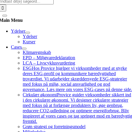
Søg
efter:
Main Menu
Ydelser
Ydelser
Kurser
Cases
Klimaregnskab
EPD – Miljøvaredeklaration
LCA – Livscyklusvurdering
ESG
Hos Provice hjælper vi virksomheder med at styrke
deres ESG-profil og kommunikere bæredygtighed
troværdigt. Vi udarbejder skræddersyede ESG-strategier
med fokus på miljø, social ansvarlighed og god
governance. Læs mere om vores ESG-cases på denne side
Cirkulær økonomi
Provice guider virksomheder sikkert ind
i den cirkulære økonomi. Vi designer cirkulære strategier
med fokus på at forlænge produkters liv, øge genbrug,
reducere CO2-udledning og optimere energiforbrug. Bliv
inspireret af vores cases og tag springet mod en bæredygti
fremtid.
Grøn strategi og forretningsmodel
Miljøledelse