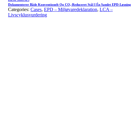
Dokumenterer Både Konventionelt Og CO₂-Reduceret Stål I Én Samlet EPD-Løsning
Categories:
Cases
,
EPD – Miljøvaredeklaration
,
LCA –
Livscyklusvurdering