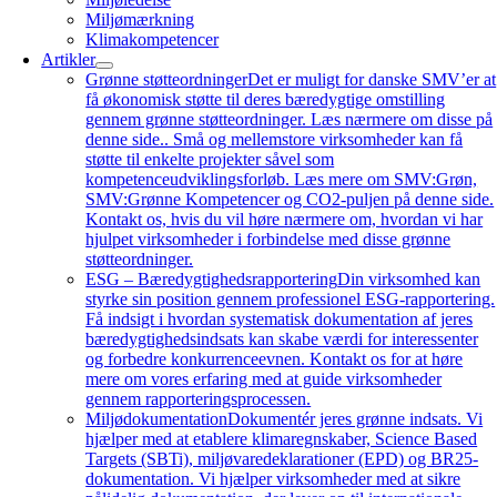
Miljømærkning
Klimakompetencer
Artikler
Grønne støtteordninger
Det er muligt for danske SMV’er at
få økonomisk støtte til deres bæredygtige omstilling
gennem grønne støtteordninger. Læs nærmere om disse på
denne side.. Små og mellemstore virksomheder kan få
støtte til enkelte projekter såvel som
kompetenceudviklingsforløb. Læs mere om SMV:Grøn,
SMV:Grønne Kompetencer og CO2-puljen på denne side.
Kontakt os, hvis du vil høre nærmere om, hvordan vi har
hjulpet virksomheder i forbindelse med disse grønne
støtteordninger.
ESG – Bæredygtighedsrapportering
Din virksomhed kan
styrke sin position gennem professionel ESG-rapportering.
Få indsigt i hvordan systematisk dokumentation af jeres
bæredygtighedsindsats kan skabe værdi for interessenter
og forbedre konkurrenceevnen. Kontakt os for at høre
mere om vores erfaring med at guide virksomheder
gennem rapporteringsprocessen.
Miljødokumentation
Dokumentér jeres grønne indsats. Vi
hjælper med at etablere klimaregnskaber, Science Based
Targets (SBTi), miljøvaredeklarationer (EPD) og BR25-
dokumentation. Vi hjælper virksomheder med at sikre