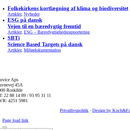
Folkekirkens kortlægning af klima og biodiversitet
Artikler
,
Nyheder
ESG på dansk
Vejen til en bæredygtig fremtid
Artikler
,
ESG – Bæredygtighedsrapportering
SBTi
Science Based Targets på dansk
Artikler
,
Miljødokumentation
ovice Aps
avnevej 45A
000 Roskilde
f: 22 88 14 89 / 93 95 31 11
VR: 4251 5981
Privatlivspolitik
·
Design by Koch&Fa
Page load link