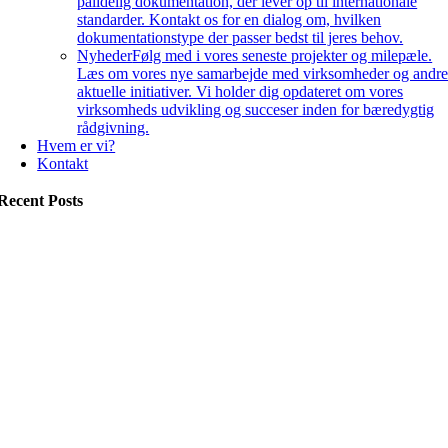
pålidelig dokumentation, der lever op til internationale
standarder. Kontakt os for en dialog om, hvilken
dokumentationstype der passer bedst til jeres behov.
Nyheder
Følg med i vores seneste projekter og milepæle.
Læs om vores nye samarbejde med virksomheder og andr
aktuelle initiativer. Vi holder dig opdateret om vores
virksomheds udvikling og succeser inden for bæredygtig
rådgivning.
Hvem er vi?
Kontakt
Recent Posts