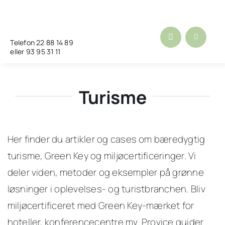
Skip
to
content
Telefon 22 88 14 89
eller 93 95 31 11
Turisme
Her finder du artikler og cases om bæredygtig
turisme, Green Key og miljøcertificeringer. Vi
deler viden, metoder og eksempler på grønne
løsninger i oplevelses- og turistbranchen. Bliv
miljøcertificeret med Green Key-mærket for
hoteller, konferencecentre mv. Provice guider