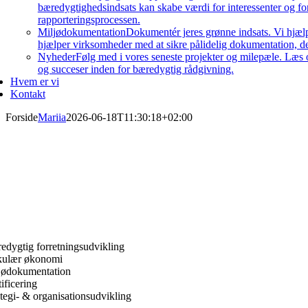
bæredygtighedsindsats kan skabe værdi for interessenter og 
rapporteringsprocessen.
Miljødokumentation
Dokumentér jeres grønne indsats. Vi hjæl
hjælper virksomheder med at sikre pålidelig dokumentation, der
Nyheder
Følg med i vores seneste projekter og milepæle. Læs 
og succeser inden for bæredygtig rådgivning.
Hvem er vi
Kontakt
Forside
Mariia
2026-06-18T11:30:18+02:00
edygtig forretningsudvikling
kulær økonomi
jødokumentation
ificering
ategi- & organisationsudvikling