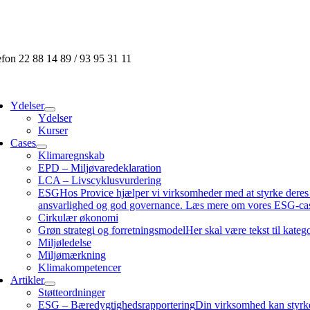
Skip
to
content
efon 22 88 14 89 / 93 95 31 11
ggle
vigation
Ydelser
Ydelser
Kurser
Cases
Klimaregnskab
EPD – Miljøvaredeklaration
LCA – Livscyklusvurdering
ESG
Hos Provice hjælper vi virksomheder med at styrke dere
ansvarlighed og god governance. Læs mere om vores ESG-cas
Cirkulær økonomi
Grøn strategi og forretningsmodel
Her skal være tekst til kate
Miljøledelse
Miljømærkning
Klimakompetencer
Artikler
Støtteordninger
ESG – Bæredygtighedsrapportering
Din virksomhed kan styrke