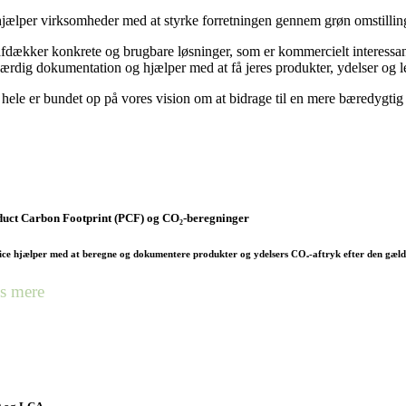
hjælper virksomheder med at styrke forretningen gennem grøn omstillin
fdækker konkrete og brugbare løsninger, som er kommercielt interessante 
ærdig dokumentation og hjælper med at få jeres produkter, ydelser og le
 hele er bundet op på vores vision om at bidrage til en mere bæredygti
uct Carbon Footprint (PCF) og CO₂-beregninger
ice hjælper med at beregne og dokumentere produkter og ydelsers CO₂-aftryk efter den gæl
s mere