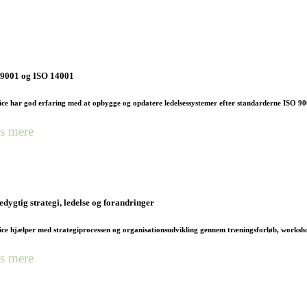
 9001 og ISO 14001
ice har god erfaring med at opbygge og opdatere ledelsessystemer efter standarderne ISO 9
s mere
dygtig strategi, ledelse og forandringer
ice hjælper med strategiprocessen og organisationsudvikling gennem træningsforløb, worksh
s mere