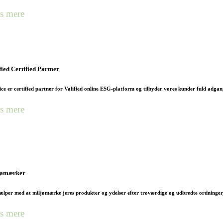
s mere
fied Certified Partner
ce er certified partner for Valified online ESG-platform og tilbyder vores kunder fuld adgang 
s mere
jømærker
jælper med at miljømærke jeres produkter og ydelser efter troværdige og udbredte ordning
s mere