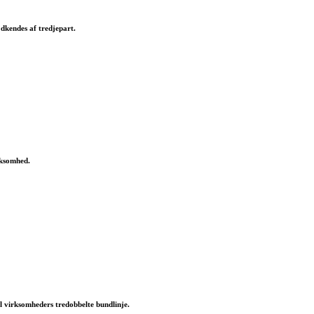
dkendes af tredjepart.
rksomhed.
l virksomheders tredobbelte bundlinje.