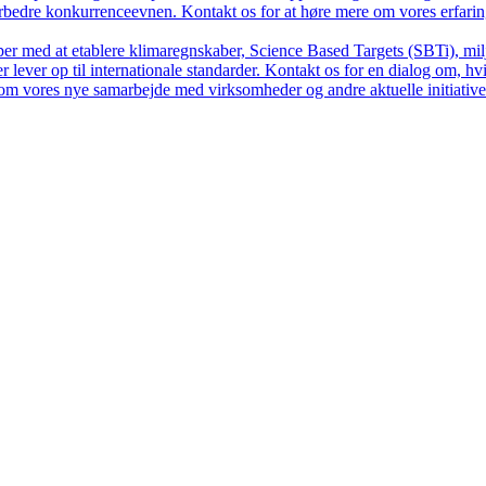
forbedre konkurrenceevnen. Kontakt os for at høre mere om vores erfar
per med at etablere klimaregnskaber, Science Based Targets (SBTi), m
 lever op til internationale standarder. Kontakt os for en dialog om, hv
om vores nye samarbejde med virksomheder og andre aktuelle initiative