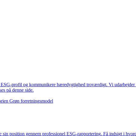
s ESG-profil og kommunikere bæredygtighed troværdigt. Vi udarbejder 
es på denne side.
gorien Grøn forretningsmodel
 sin position gennem professionel ESG-rapportering. Få indsigt i hvor