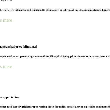
 og LCA
bejder efter internationalt anerkendte standarder og sikrer, at miljødokumentationen kan go
s mere
maregnskaber og klimamål
ælper med at rapportere og sætte mål for klimapåvirkning på et niveau, som passer jeres vi
s mere
-rapportering
ælper med bæredygtighedsrapportering inden for miljø, socialt ansvar og ledelse som input ti