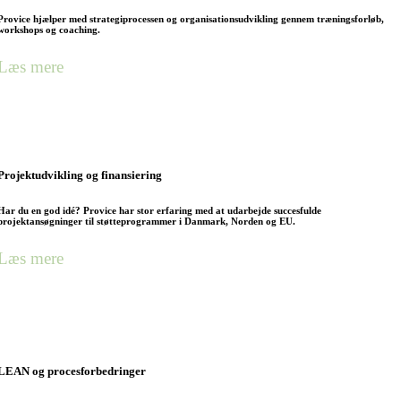
Provice hjælper med strategiprocessen og organisationsudvikling gennem træningsforløb,
workshops og coaching.
Læs mere
Projektudvikling og finansiering
Har du en god idé? Provice har stor erfaring med at udarbejde succesfulde
projektansøgninger til støtteprogrammer i Danmark, Norden og EU.
Læs mere
LEAN og procesforbedringer