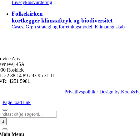
Livscyklusvurdering
Folkekirken
kortlægger klimaaftryk og biodiversitet
Cases
,
Grøn strategi og forretningsmodel
,
Klimaregnskab
ovice Aps
avnevej 45A
000 Roskilde
f: 22 88 14 89 / 93 95 31 11
VR: 4251 5981
Privatlivspolitik
·
Design by Koch&Fa
Page load link
Søg
efter:
Main Menu