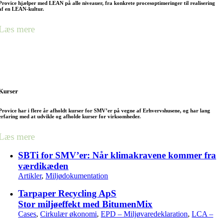
Provice hjælper med LEAN på alle niveauer, fra konkrete procesoptimeringer til realisering
af en LEAN-kultur.
Læs mere
Kurser
Provice har i flere år afholdt kurser for SMV’er på vegne af Erhvervshusene, og har lang
erfaring med at udvikle og afholde kurser for virksomheder.
Læs mere
SBTi for SMV’er: Når klimakravene kommer fra
værdikæden
Artikler
,
Miljødokumentation
Tarpaper Recycling ApS
Stor miljøeffekt med BitumenMix
Cases
,
Cirkulær økonomi
,
EPD – Miljøvaredeklaration
,
LCA –