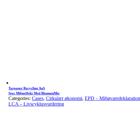
Tarpaper Recycling ApS
Stor Miljøeffekt Med BitumenMix
Categories:
Cases
,
Cirkulær økonomi
,
EPD – Miljøvaredeklaratio
LCA – Livscyklusvurdering