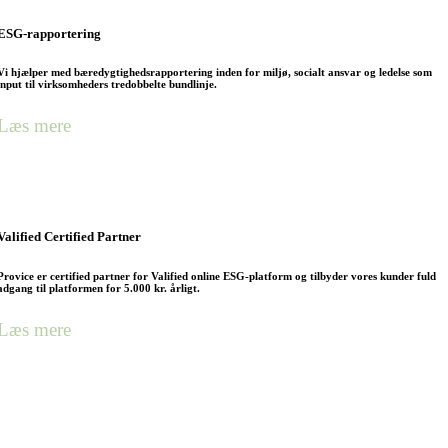
ESG-rapportering
Vi hjælper med bæredygtighedsrapportering inden for miljø, socialt ansvar og ledelse som
input til virksomheders tredobbelte bundlinje.
Læs mere
Valified Certified Partner
Provice er certified partner for Valified online ESG-platform og tilbyder vores kunder fuld
adgang til platformen for 5.000 kr. årligt.
Læs mere