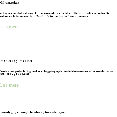
Miljømærker
Vi hjælper med at miljømærke jeres produkter og ydelser efter troværdige og udbredte
ordninger, fx Svanemærket, FSC, GRS, Green Key og Green Tourism.
Læs mere
ISO 9001 og ISO 14001
Provice har god erfaring med at opbygge og opdatere ledelsessystemer efter standarderne
ISO 9001 og ISO 14001.
Læs mere
Bæredygtig strategi, ledelse og forandringer