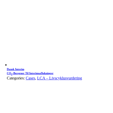
Dansk Interim
CO
-beregner Til Interimsaflukninger
2
Categories:
Cases
,
LCA – Livscyklusvurdering