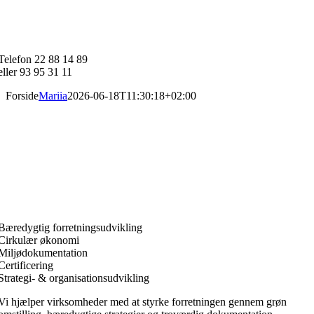
Skip
to
content
Telefon 22 88 14 89
eller 93 95 31 11
Forside
Mariia
2026-06-18T11:30:18+02:00
Bæredygtig forretningsudvikling
Cirkulær økonomi
Miljødokumentation
Certificering
Strategi- & organisationsudvikling
Vi hjælper virksomheder med at styrke forretningen gennem grøn