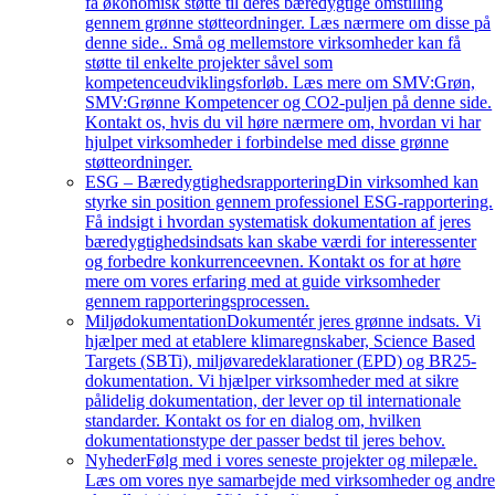
få økonomisk støtte til deres bæredygtige omstilling
gennem grønne støtteordninger. Læs nærmere om disse på
denne side.. Små og mellemstore virksomheder kan få
støtte til enkelte projekter såvel som
kompetenceudviklingsforløb. Læs mere om SMV:Grøn,
SMV:Grønne Kompetencer og CO2-puljen på denne side.
Kontakt os, hvis du vil høre nærmere om, hvordan vi har
hjulpet virksomheder i forbindelse med disse grønne
støtteordninger.
ESG – Bæredygtighedsrapportering
Din virksomhed kan
styrke sin position gennem professionel ESG-rapportering.
Få indsigt i hvordan systematisk dokumentation af jeres
bæredygtighedsindsats kan skabe værdi for interessenter
og forbedre konkurrenceevnen. Kontakt os for at høre
mere om vores erfaring med at guide virksomheder
gennem rapporteringsprocessen.
Miljødokumentation
Dokumentér jeres grønne indsats. Vi
hjælper med at etablere klimaregnskaber, Science Based
Targets (SBTi), miljøvaredeklarationer (EPD) og BR25-
dokumentation. Vi hjælper virksomheder med at sikre
pålidelig dokumentation, der lever op til internationale
standarder. Kontakt os for en dialog om, hvilken
dokumentationstype der passer bedst til jeres behov.
Nyheder
Følg med i vores seneste projekter og milepæle.
Læs om vores nye samarbejde med virksomheder og andr