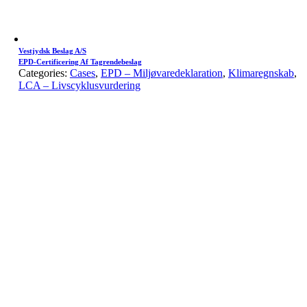
Vestjydsk Beslag A/S
EPD-Certificering Af Tagrendebeslag
Categories:
Cases
,
EPD – Miljøvaredeklaration
,
Klimaregnskab
,
LCA – Livscyklusvurdering