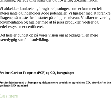
omstilling, bæredygtige strategier og troværdig dokumentation.
Vi afdækker konkrete og brugbare løsninger, som er kommercielt
interessante og indeholder gode potentialer. Vi hjælper med at forankre
tiltagene, så næste skridt starter på et højere niveau. Vi sikrer troværdig
dokumentation og hjælper med at få jeres produkter, ydelser og
ledelsessystemer certificeret.
Det hele er bundet op på vores vision om at bidrage til en mere
bæredygtig samfundsudvikling.
Product Carbon Footprint (PCF) og CO₂-beregninger
Provice hjælper med at beregne og dokumentere produkter og ydelsers CO₂-aftryk efter den
gældende ISO-standard.
Læs mere