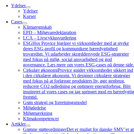
Ydelser
Ydelser
Kurser
Cases
Klimaregnskab
EPD – Miljøvaredeklaration
LCA – Livscyklusvurdering
ESG
Hos Provice hjælper vi virksomheder med at styrke
deres ESG-profil og kommunikere bæredygtighed
troværdigt. Vi udarbejder skræddersyede ESG-strategier
med fokus på miljø, social ansvarlighed og god
governance. Læs mere om vores ESG-cases på denne side
Cirkulær økonomi
Provice guider virksomheder sikkert ind
i den cirkulære økonomi. Vi designer cirkulære strategier
med fokus på at forlænge produkters liv, øge genbrug,
reducere CO2-udledning og optimere energiforbrug. Bliv
inspireret af vores cases og tag springet mod en bæredygti
fremtid.
Grøn strategi og forretningsmodel
Miljøledelse
Miljømærkning
Klimakompetencer
Artikler
Grønne støtteordninger
Det er muligt for danske SMV’er at