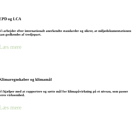
EPD og LCA
Vi arbejder efter internationalt anerkendte standarder og sikrer, at miljødokumentationen
kan godkendes af tredjepart.
Læs mere
Klimaregnskaber og klimamål
Vi hjælper med at rapportere og sætte mål for klimapåvirkning på et niveau, som passer
jeres virksomhed.
Læs mere