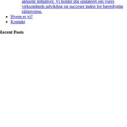
aktuelle initiativer. Vi holder dig opdateret om vores
virksomheds udvikling og succeser inden for bæredygtig
rådgivning.
Hvem er vi?
Kontakt
Recent Posts