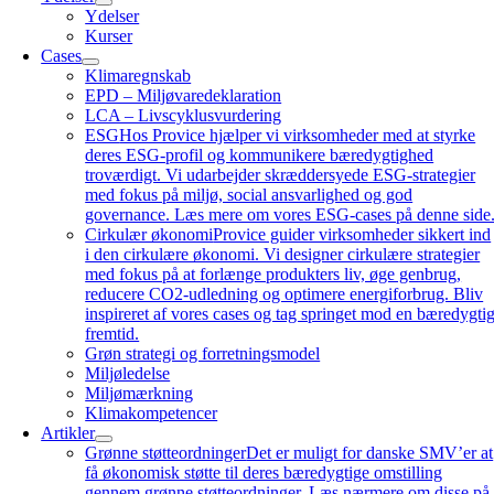
Ydelser
Kurser
Cases
Klimaregnskab
EPD – Miljøvaredeklaration
LCA – Livscyklusvurdering
ESG
Hos Provice hjælper vi virksomheder med at styrke
deres ESG-profil og kommunikere bæredygtighed
troværdigt. Vi udarbejder skræddersyede ESG-strategier
med fokus på miljø, social ansvarlighed og god
governance. Læs mere om vores ESG-cases på denne side
Cirkulær økonomi
Provice guider virksomheder sikkert ind
i den cirkulære økonomi. Vi designer cirkulære strategier
med fokus på at forlænge produkters liv, øge genbrug,
reducere CO2-udledning og optimere energiforbrug. Bliv
inspireret af vores cases og tag springet mod en bæredygti
fremtid.
Grøn strategi og forretningsmodel
Miljøledelse
Miljømærkning
Klimakompetencer
Artikler
Grønne støtteordninger
Det er muligt for danske SMV’er at
få økonomisk støtte til deres bæredygtige omstilling
gennem grønne støtteordninger. Læs nærmere om disse på