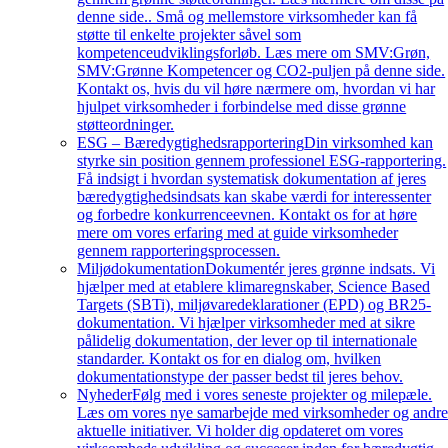
denne side.. Små og mellemstore virksomheder kan få
støtte til enkelte projekter såvel som
kompetenceudviklingsforløb. Læs mere om SMV:Grøn,
SMV:Grønne Kompetencer og CO2-puljen på denne side.
Kontakt os, hvis du vil høre nærmere om, hvordan vi har
hjulpet virksomheder i forbindelse med disse grønne
støtteordninger.
ESG – Bæredygtighedsrapportering
Din virksomhed kan
styrke sin position gennem professionel ESG-rapportering.
Få indsigt i hvordan systematisk dokumentation af jeres
bæredygtighedsindsats kan skabe værdi for interessenter
og forbedre konkurrenceevnen. Kontakt os for at høre
mere om vores erfaring med at guide virksomheder
gennem rapporteringsprocessen.
Miljødokumentation
Dokumentér jeres grønne indsats. Vi
hjælper med at etablere klimaregnskaber, Science Based
Targets (SBTi), miljøvaredeklarationer (EPD) og BR25-
dokumentation. Vi hjælper virksomheder med at sikre
pålidelig dokumentation, der lever op til internationale
standarder. Kontakt os for en dialog om, hvilken
dokumentationstype der passer bedst til jeres behov.
Nyheder
Følg med i vores seneste projekter og milepæle.
Læs om vores nye samarbejde med virksomheder og andr
aktuelle initiativer. Vi holder dig opdateret om vores