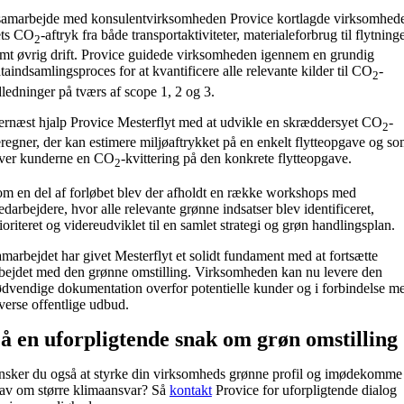
samarbejde med konsulentvirksomheden Provice kortlagde virksomhed
ets CO
-aftryk fra både transportaktiviteter, materialeforbrug til flytning
2
mt øvrig drift. Provice guidede virksomheden igennem en grundig
taindsamlingsproces for at kvantificere alle relevante kilder til CO
-
2
ledninger på tværs af scope 1, 2 og 3.
rnæst hjalp Provice Mesterflyt med at udvikle en skræddersyet CO
-
2
regner, der kan estimere miljøaftrykket på en enkelt flytteopgave og s
ver kunderne en CO
-kvittering på den konkrete flytteopgave.
2
m en del af forløbet blev der afholdt en række workshops med
darbejdere, hvor alle relevante grønne indsatser blev identificeret,
ioriteret og videreudviklet til en samlet strategi og grøn handlingsplan.
marbejdet har givet Mesterflyt et solidt fundament med at fortsætte
bejdet med den grønne omstilling. Virksomheden kan nu levere den
dvendige dokumentation overfor potentielle kunder og i forbindelse m
verse offentlige udbud.
å en uforpligtende snak om grøn omstilling
sker du også at styrke din virksomheds grønne profil og imødekomme
av om større klimaansvar? Så
kontakt
Provice for uforpligtende dialog