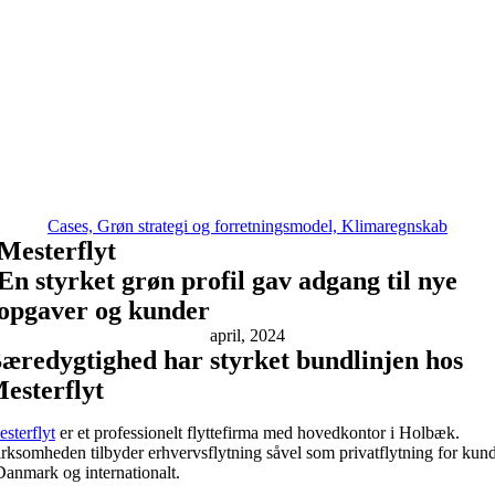
Cases, Grøn strategi og forretningsmodel, Klimaregnskab
Mesterflyt
En styrket grøn profil gav adgang til nye
opgaver og kunder
april, 2024
æredygtighed har styrket bundlinjen hos
esterflyt
sterflyt
er et professionelt flyttefirma med hovedkontor i Holbæk.
rksomheden tilbyder erhvervsflytning såvel som privatflytning for kun
Danmark og internationalt.