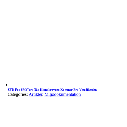
SBTi For SMV’er: Når Klimakravene Kommer Fra Værdikæden
Categories:
Artikler
,
Miljødokumentation