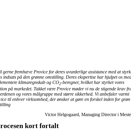
il gerne fremhæve Provice for deres uvurderlige assistance med at styrk
s indsats på den grønne omstilling. Deres ekspertise har hjulpet os med
lementere klimaregnskab og CO
-beregner, hvilket har styrket vores
2
tion på markedet. Takket være Provice møder vi nu de stigende krav fr
erdenen og vores målgruppe med større sikkerhed. Vi anbefaler varmt
ice til enhver virksomhed, der ønsker at gøre en forskel inden for grøn
illing
Victor Helgogaard, Managing Director i Mester
rocesen kort fortalt