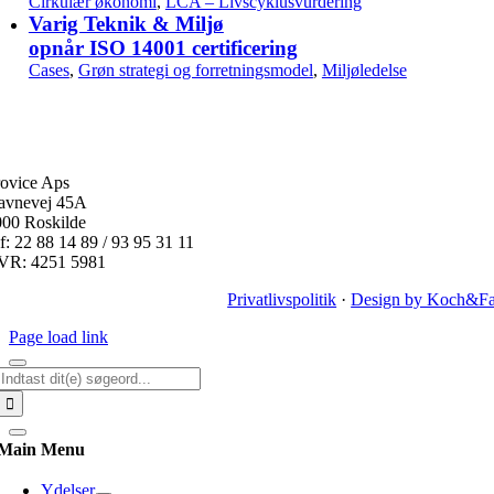
Cirkulær økonomi
,
LCA – Livscyklusvurdering
Varig Teknik & Miljø
opnår ISO 14001 certificering
Cases
,
Grøn strategi og forretningsmodel
,
Miljøledelse
ovice Aps
avnevej 45A
000 Roskilde
f: 22 88 14 89 / 93 95 31 11
VR: 4251 5981
Privatlivspolitik
·
Design by Koch&Fa
Page load link
Søg
efter:
Main Menu
Ydelser