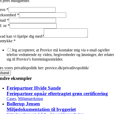
 jeres muligheder.
avn
*
irksomhed
*
mail
*
an
f. nr
*
amtykke
g
ad kan vi hjælpe dig med?
amtykke
*
Jeg accepterer, at Provice må kontakte mig via e-mail og/eller
telefon vedrørende ny viden, begivenheder og løsninger, der relater
sig til Provice's forretningsområder.
s vores privatlispolitik her: provice.dk/privatlivspolitik/
Afsend
ndre eksempler
Feriepartner Hvide Sande
Feriepartner opnår eftertragtet grøn certificering
Cases
,
Miljømærkning
Bollerup Jensen
Miljødokumentation til byggeriet