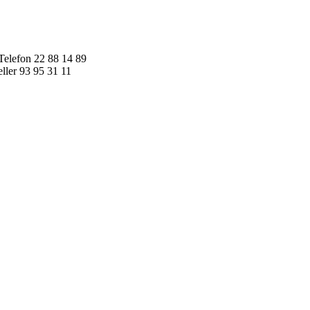
Skip
to
content
Telefon 22 88 14 89
eller 93 95 31 11