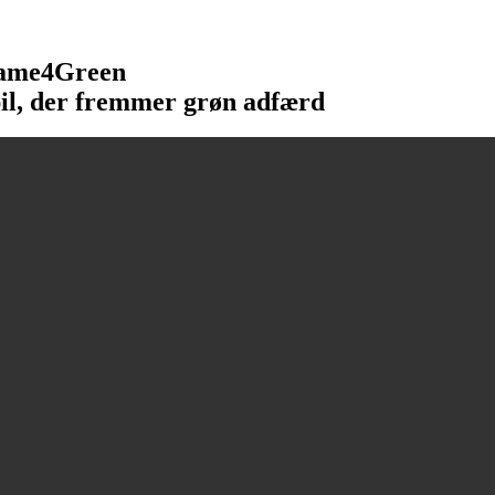
ame4Green
il, der fremmer grøn adfærd