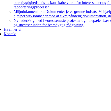
bæredygtighedsindsats kan skabe værdi for interessenter og 
rapporteringsprocessen.
Miljødokumentation
Dokumentér jeres grønne indsats. Vi hjæl
hjælper virksomheder med at sikre pålidelig dokumentation, der
Nyheder
Følg med i vores seneste projekter og milepæle. Læs 
og succeser inden for bæredygtig rådgivning.
Hvem er vi
Kontakt