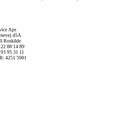
vice Aps
nevej 45A
0 Roskilde
: 22 88 14 89
: 93 95 31 11
: 4251 5981