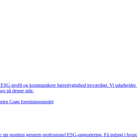
s ESG-profil og kommunikere bæredygtighed troværdigt. Vi udarbejder 
es på denne side.
gorien Grøn forretningsmodel
 sin position gennem professionel ESG-rapportering. Få indsigt i hvor