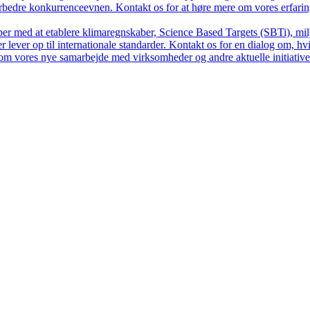
forbedre konkurrenceevnen. Kontakt os for at høre mere om vores erfar
per med at etablere klimaregnskaber, Science Based Targets (SBTi), m
 lever op til internationale standarder. Kontakt os for en dialog om, hv
om vores nye samarbejde med virksomheder og andre aktuelle initiative