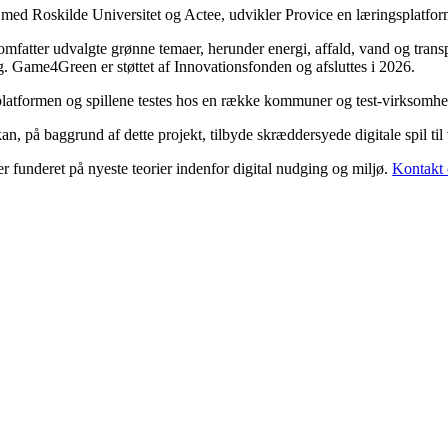
ed Roskilde Universitet og Actee, udvikler Provice en læringsplatfor
omfatter udvalgte grønne temaer, herunder energi, affald, vand og trans
g. Game4Green er støttet af Innovationsfonden og afsluttes i 2026.
latformen og spillene testes hos en række kommuner og test-virksomhede
an, på baggrund af dette projekt, tilbyde skræddersyede digitale spil ti
er funderet på nyeste teorier indenfor digital nudging og miljø.
Kontakt 