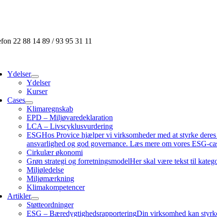
Skip
to
content
efon 22 88 14 89 / 93 95 31 11
ggle
vigation
Ydelser
Ydelser
Kurser
Cases
Klimaregnskab
EPD – Miljøvaredeklaration
LCA – Livscyklusvurdering
ESG
Hos Provice hjælper vi virksomheder med at styrke dere
ansvarlighed og god governance. Læs mere om vores ESG-cas
Cirkulær økonomi
Grøn strategi og forretningsmodel
Her skal være tekst til kate
Miljøledelse
Miljømærkning
Klimakompetencer
Artikler
Støtteordninger
ESG – Bæredygtighedsrapportering
Din virksomhed kan styrke