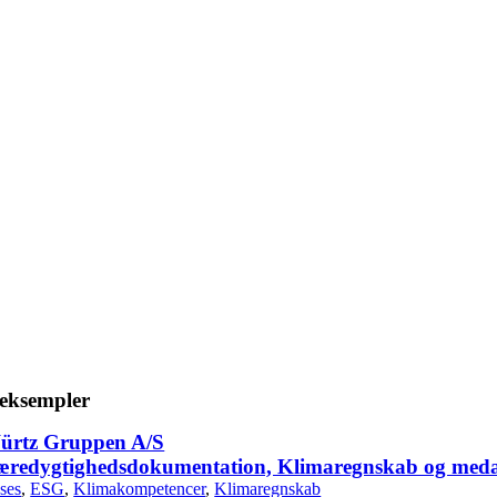
eksempler
ürtz Gruppen A/S
æredygtighedsdokumentation, Klimaregnskab og med
ses
,
ESG
,
Klimakompetencer
,
Klimaregnskab