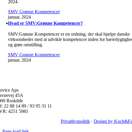
2024.
SMV Grønne Kompetencer
januar, 2024
Hvad er SMV:Grønne Kompetencer?
SMV:Grønne Kompetencer er en ordning, der skal hjælpe danske
virksomheder med at udvikle kompetencer inden for bæredygtighe
og grøn omstilling.
SMV Grønne Kompetencer
januar, 2024
ovice Aps
avnevej 45A
000 Roskilde
f: 22 88 14 89 / 93 95 31 11
VR: 4251 5981
Privatlivspolitik
·
Design by Koch&Fa
Page load link