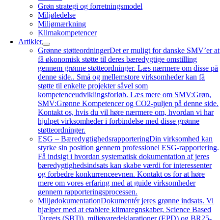
Grøn strategi og forretningsmodel
Miljøledelse
Miljømærkning
Klimakompetencer
Artikler
Grønne støtteordninger
Det er muligt for danske SMV’er at
få økonomisk støtte til deres bæredygtige omstilling
gennem grønne støtteordninger. Læs nærmere om disse på
denne side.. Små og mellemstore virksomheder kan få
støtte til enkelte projekter såvel som
kompetenceudviklingsforløb. Læs mere om SMV:Grøn,
SMV:Grønne Kompetencer og CO2-puljen på denne side.
Kontakt os, hvis du vil høre nærmere om, hvordan vi har
hjulpet virksomheder i forbindelse med disse grønne
støtteordninger.
ESG – Bæredygtighedsrapportering
Din virksomhed kan
styrke sin position gennem professionel ESG-rapportering.
Få indsigt i hvordan systematisk dokumentation af jeres
bæredygtighedsindsats kan skabe værdi for interessenter
og forbedre konkurrenceevnen. Kontakt os for at høre
mere om vores erfaring med at guide virksomheder
gennem rapporteringsprocessen.
Miljødokumentation
Dokumentér jeres grønne indsats. Vi
hjælper med at etablere klimaregnskaber, Science Based
Targets (SBTi), miljøvaredeklarationer (EPD) og BR25-