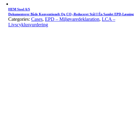
HEM Steel A/S
Dokumenterer Både Konventionelt Og CO₂-Reduceret Stål I Én Samlet EPD-Løsning
Categories:
Cases
,
EPD – Miljøvaredeklaration
,
LCA –
Livscyklusvurdering