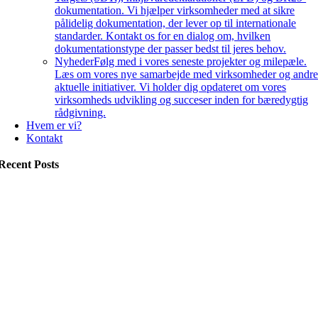
dokumentation. Vi hjælper virksomheder med at sikre
pålidelig dokumentation, der lever op til internationale
standarder. Kontakt os for en dialog om, hvilken
dokumentationstype der passer bedst til jeres behov.
Nyheder
Følg med i vores seneste projekter og milepæle.
Læs om vores nye samarbejde med virksomheder og andr
aktuelle initiativer. Vi holder dig opdateret om vores
virksomheds udvikling og succeser inden for bæredygtig
rådgivning.
Hvem er vi?
Kontakt
Recent Posts