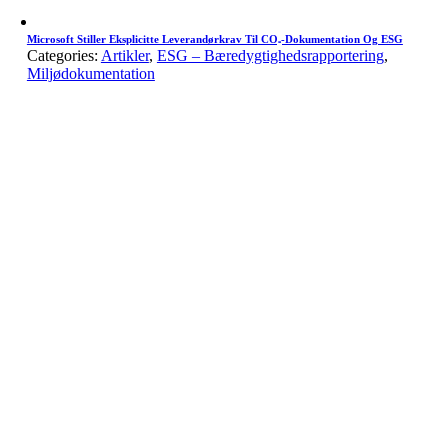
Microsoft Stiller Eksplicitte Leverandørkrav Til CO₂-Dokumentation Og ESG
Categories:
Artikler
,
ESG – Bæredygtighedsrapportering
,
Miljødokumentation