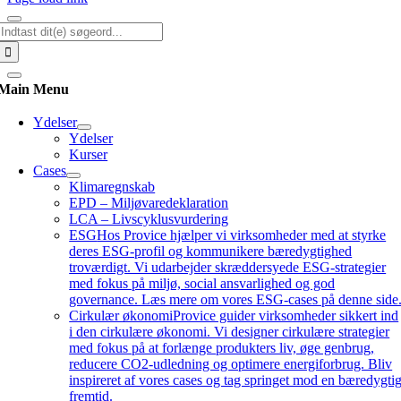
Søg
efter:
Main Menu
Ydelser
Ydelser
Kurser
Cases
Klimaregnskab
EPD – Miljøvaredeklaration
LCA – Livscyklusvurdering
ESG
Hos Provice hjælper vi virksomheder med at styrke
deres ESG-profil og kommunikere bæredygtighed
troværdigt. Vi udarbejder skræddersyede ESG-strategier
med fokus på miljø, social ansvarlighed og god
governance. Læs mere om vores ESG-cases på denne side
Cirkulær økonomi
Provice guider virksomheder sikkert ind
i den cirkulære økonomi. Vi designer cirkulære strategier
med fokus på at forlænge produkters liv, øge genbrug,
reducere CO2-udledning og optimere energiforbrug. Bliv
inspireret af vores cases og tag springet mod en bæredygti
fremtid.