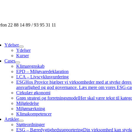
Skip
to
content
efon 22 88 14 89 / 93 95 31 11
ggle
vigation
Ydelser
Ydelser
Kurser
Cases
Klimaregnskab
EPD – Miljøvaredeklaration
LCA – Livscyklusvurdering
ESG
Hos Provice hjælper vi virksomheder med at styrke dere
ansvarlighed og god governance. Læs mere om vores ESG-cas
Cirkulær økonomi
Grøn strategi og forretningsmodel
Her skal være tekst til kate
Miljøledelse
Miljømærkning
Klimakompetencer
Artikler
Støtteordninger
ESG – Bæredygtighedsrapportering
Din virksomhed kan styrke