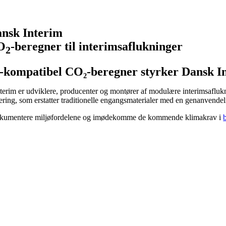
nsk Interim
O
-beregner til interimsaflukninger
2
kompatibel CO₂-beregner styrker Dansk In
terim er udviklere, producenter og montører af modulære interimsaflukn
ring, som erstatter traditionelle engangsmaterialer med en genanvendel
okumentere miljøfordelene og imødekomme de kommende klimakrav i