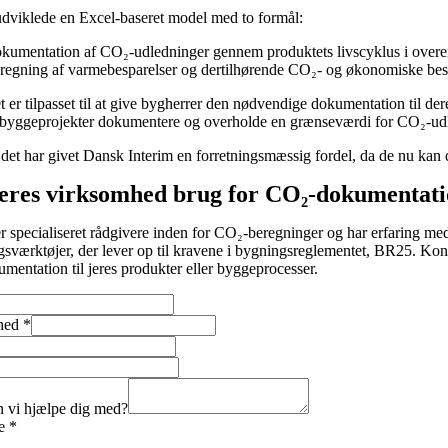
udviklede en Excel-baseret model med to formål:
kumentation af CO₂-udledninger gennem produktets livscyklus i ov
regning af varmebesparelser og dertilhørende CO₂- og økonomiske bes
 er tilpasset til at give bygherrer den nødvendige dokumentation til der
 byggeprojekter dokumentere og overholde en grænseværdi for CO₂-udl
det har givet Dansk Interim en forretningsmæssig fordel, da de nu kan
eres virksomhed brug for CO₂-dokumentatio
er specialiseret rådgivere inden for CO₂-beregninger og har erfaring 
sværktøjer, der lever op til kravene i bygningsreglementet, BR25. Kont
mentation til jeres produkter eller byggeprocesser.
hed
*
 vi hjælpe dig med?
ke
*