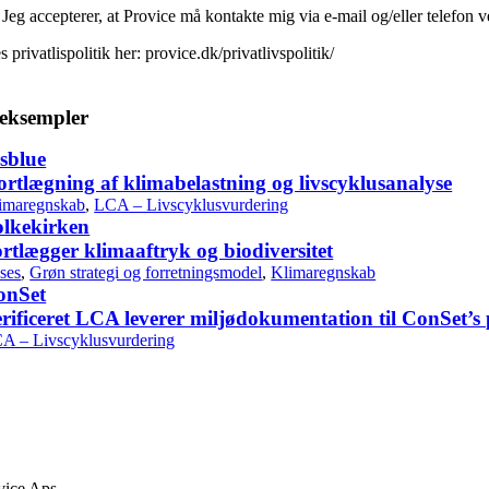
Jeg accepterer, at Provice må kontakte mig via e-mail og/eller telefon v
 privatlispolitik her: provice.dk/privatlivspolitik/
eksempler
sblue
rtlægning af klimabelastning og livscyklusanalyse
imaregnskab
,
LCA – Livscyklusvurdering
olkekirken
rtlægger klimaaftryk og biodiversitet
ses
,
Grøn strategi og forretningsmodel
,
Klimaregnskab
onSet
rificeret LCA leverer miljødokumentation til ConSet’s
A – Livscyklusvurdering
vice Aps