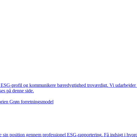
s ESG-profil og kommunikere bæredygtighed troværdigt. Vi udarbejder 
es på denne side.
gorien Grøn forretningsmodel
 sin position gennem professionel ESG-rapportering. Få indsigt i hvor