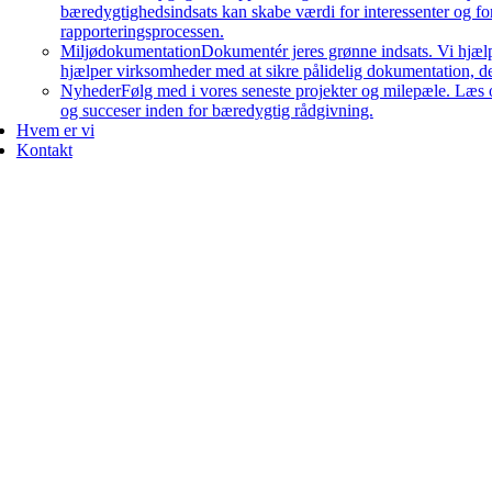
bæredygtighedsindsats kan skabe værdi for interessenter og 
rapporteringsprocessen.
Miljødokumentation
Dokumentér jeres grønne indsats. Vi hjæl
hjælper virksomheder med at sikre pålidelig dokumentation, der
Nyheder
Følg med i vores seneste projekter og milepæle. Læs 
og succeser inden for bæredygtig rådgivning.
Hvem er vi
Kontakt