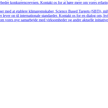
forbedre konkurrenceevnen. Kontakt os for at høre mere om vores erfar
per med at etablere klimaregnskaber, Science Based Targets (SBTi), m
 lever op til internationale standarder. Kontakt os for en dialog om, hv
om vores nye samarbejde med virksomheder og andre aktuelle initiative