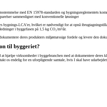
erensstemmelse med EN 15978-standarden og bygningsreglementets ko
parelser sammenlignet med konventionelle løsninger
es bygnings-LCA'er, hvilket er nødvendigt for at opnå ibrugtagningstilla
edninger i byggefasen på 1,5 kg CO₂/m²/år.
 dokumentere deres produkters miljømæssige fordele og levere den doku
n til byggeriet?
med at hjælpe virksomheder i byggebranchen med at dokumentere deres k
akt os endelig for en uforpligtende samtale, hvis I skal have udarbejd