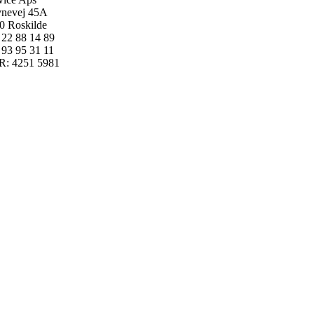
nevej 45A
0 Roskilde
: 22 88 14 89
: 93 95 31 11
: 4251 5981