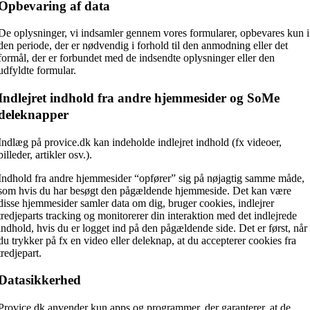
Opbevaring af data
De oplysninger, vi indsamler gennem vores formularer, opbevares kun i
den periode, der er nødvendig i forhold til den anmodning eller det
formål, der er forbundet med de indsendte oplysninger eller den
udfyldte formular.
Indlejret indhold fra andre hjemmesider og SoMe
deleknapper
Indlæg på provice.dk kan indeholde indlejret indhold (fx videoer,
billeder, artikler osv.).
Indhold fra andre hjemmesider “opfører” sig på nøjagtig samme måde,
som hvis du har besøgt den pågældende hjemmeside. Det kan være
disse hjemmesider samler data om dig, bruger cookies, indlejrer
tredjeparts tracking og monitorerer din interaktion med det indlejrede
indhold, hvis du er logget ind på den pågældende side. Det er først, når
du trykker på fx en video eller deleknap, at du accepterer cookies fra
tredjepart.
Datasikkerhed
Provice.dk anvender kun apps og programmer, der garanterer, at de