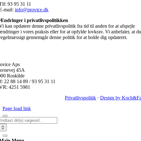
Tlf: 93 95 31 11
E-mail:
info@provice.dk
Ændringer i privatlivspolitikken
Vi kan opdatere denne privatlivspolitik fra tid til anden for at afspejle
ændringer i vores praksis eller for at opfylde lovkrav. Vi anbefaler, at d
regelmæssigt gennemgår denne politik for at holde dig opdateret.
ovice Aps
avnevej 45A
000 Roskilde
f: 22 88 14 89 / 93 95 31 11
VR: 4251 5981
Privatlivspolitik
·
Design by Koch&Fa
Page load link
Søg
efter:
Main Menu