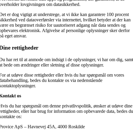
overholder lovgivningen om datasikkerhed.
Det er dog vigtigt at understrege, at vi ikke kan garantere 100 procent
sikkerhed ved dataoverførsler via internettet, hvilket betyder at der kan
være en begrænset risiko for uautoriseret adgang når data sendes og
opbevares elektronisk. Afgivelse af personlige oplysninger sker derfor
på eget ansvar.
Dine rettigheder
Du har ret til at anmode om indsigt i de oplysninger, vi har om dig, sam
at bede om ændringer eller sletning af disse oplysninger.
For at udøve disse rettigheder eller hvis du har spørgsmål om vores
databehandling, bedes du kontakte os via nedenstående
kontaktoplysninger.
Kontakt os
Hvis du har spørgsmål om denne privatlivspolitik, ønsker at udøve dine
rettigheder, eller har brug for information om opbevarede data, bedes d
kontakte os:
Provice ApS – Havnevej 45A, 4000 Roskilde