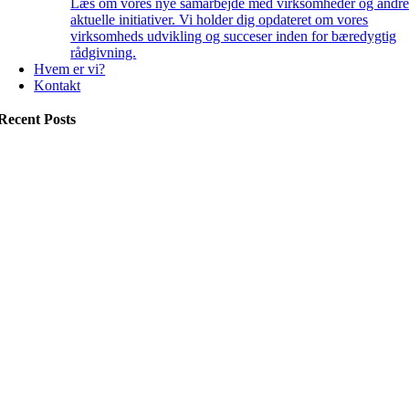
Læs om vores nye samarbejde med virksomheder og andr
aktuelle initiativer. Vi holder dig opdateret om vores
virksomheds udvikling og succeser inden for bæredygtig
rådgivning.
Hvem er vi?
Kontakt
Recent Posts