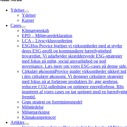
Ydelser
Ydelser
Kurser
Cases
Klimaregnskab
EPD – Miljøvaredeklaration
LCA – Livscyklusvurdering
ESG
Hos Provice hjælper vi virksomheder med at styrke
deres ESG-profil og kommunikere bæredygtighed
troværdigt. Vi udarbejder skræddersyede ESG-strategier
med fokus på miljø, social ansvarlighed og god
governance. Læs mere om vores ESG-cases på denne side
Cirkulær økonomi
Provice guider virksomheder sikkert ind
i den cirkulære økonomi. Vi designer cirkulære strategier
med fokus på at forlænge produkters liv, øge genbrug,
reducere CO2-udledning og optimere energiforbrug. Bliv
inspireret af vores cases og tag springet mod en bæredygti
fremtid.
Grøn strategi og forretningsmodel
Miljøledelse
Miljømærkning
Klimakompetencer
Artikler