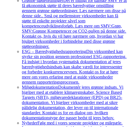
Grønne støtteordninger
Det er muligt for danske SMV’er at
få økonomisk støtte til deres bæredygtige omstilling
gennem grønne støtteordninger. Læs nærmere om disse på
denne side.. Små og mellemstore virksomheder kan få
støtte til enkelte projekter såvel som
kompetenceudviklingsforløb. Læs mere om SMV:Grøn,
SMV:Grønne Kompetencer og CO2-puljen på denne side.
Kontakt os, hvis du vil høre nærmere om, hvordan vi har
hjulpet virksomheder i forbindelse med disse grønne
støtteordninger.
ESG – Bæredygtighedsrapportering
Din virksomhed kan
styrke sin position gennem professionel ESG-rapportering.
Få indsigt i hvordan systematisk dokumentation af jeres
bæredygtighedsindsats kan skabe værdi for interessenter
og forbedre konkurrenceevnen. Kontakt os for at høre
mere om vores erfaring med at guide virksomheder
gennem rapporteringsprocessen.
Miljødokumentation
Dokumentér jeres grønne indsats. Vi
hjælper med at etablere klimaregnskaber, Science Based
Targets (SBTi), miljøvaredeklarationer (EPD) og BR25-
dokumentation. Vi hjælper virksomheder med at sikre
pålidelig dokumentation, der lever op til internationale
standarder. Kontakt os for en dialog om, hvilken
dokumentationstype der passer bedst til jeres behov.
Nyheder
Følg med i vores seneste projekter og milepæle.