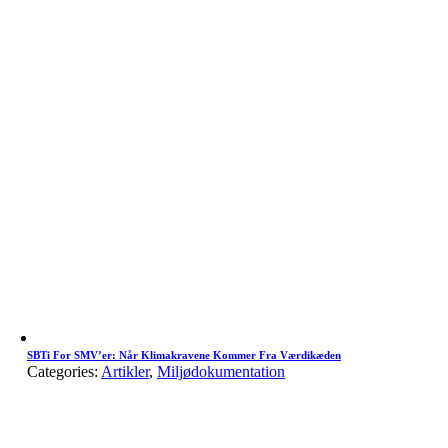
SBTi For SMV’er: Når Klimakravene Kommer Fra Værdikæden
Categories:
Artikler
,
Miljødokumentation