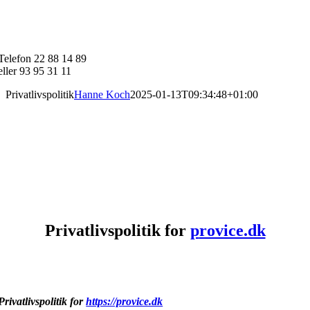
Skip
to
content
Telefon 22 88 14 89
eller 93 95 31 11
Privatlivspolitik
Hanne Koch
2025-01-13T09:34:48+01:00
Privatlivspolitik for
p
rovice.dk
Privatlivspolitik for
https://p
rovice.dk