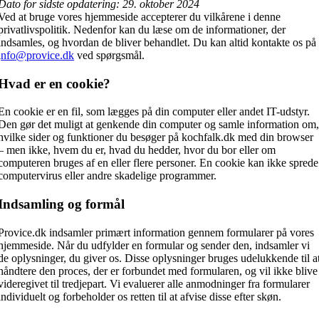
Dato for sidste opdatering:
29. oktober 2024
Ved at bruge vores hjemmeside accepterer du vilkårene i denne
privatlivspolitik. Nedenfor kan du læse om de informationer, der
indsamles, og hvordan de bliver behandlet. Du kan altid kontakte os på
i
nfo@provice.dk
ved spørgsmål.
Hvad er en cookie?
En cookie er en fil, som lægges på din computer eller andet IT-udstyr.
Den gør det muligt at genkende din computer og samle information om
hvilke sider og funktioner du besøger på kochfalk.dk med din browser
– men ikke, hvem du er, hvad du hedder, hvor du bor eller om
computeren bruges af en eller flere personer. En cookie kan ikke sprede
computervirus eller andre skadelige programmer.
Indsamling og formål
Provice.dk indsamler primært information gennem formularer på vores
hjemmeside. Når du udfylder en formular og sender den, indsamler vi
de oplysninger, du giver os. Disse oplysninger bruges udelukkende til a
håndtere den proces, der er forbundet med formularen, og vil ikke blive
videregivet til tredjepart. Vi evaluerer alle anmodninger fra formularer
individuelt og forbeholder os retten til at afvise disse efter skøn.